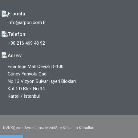
E-posta:
info@arpon.com.tr
Telefon:
+90 216 469 48 92
Adres:
Esentepe Mah.Cevizli D-100
Güney Yanyolu Cad.
No:13 Vizyon Bulvar İşyeri Blokları
Kat:1 D Blok No:34
Kartal / İstanbul
KVKK
Çerez Aydınlatma Metni
Site Kullanım Koşulları