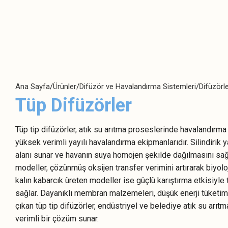
Pozitif
Santrifüj Pompalar
Deplasmanlı
Ağır Hizmet Pompaları
Pompalar
Ana Sayfa
Ürünler
Difüzör ve Havalandırma Sistemleri
Difüzörl
Burgulu Tip
Aksiyal Pompalar
Pompalar
Tüp Difüzörler
Atıksu Pompaları
Dişli Pompalar
Hijyenik Pompalar
Tüp tip difüzörler, atık su arıtma proseslerinde havalandırma v
Dozaj Pompaları
yüksek verimli yayılı havalandırma ekipmanlarıdır. Silindirik
Manyetik Kaplinli Pompalar
Hava Diyaframlı
alanı sunar ve havanın suya homojen şekilde dağılmasını sağl
Pompalar
Plastik Pompalar
modeller, çözünmüş oksijen transfer verimini artırarak biyolojik
Lob Pompalar
Temiz Su Pompaları
kalın kabarcık üreten modeller ise güçlü karıştırma etkisiyle 
sağlar. Dayanıklı membran malzemeleri, düşük enerji tüketim
Peristaltik
Vida Kanallı Pompalar
Pompalar
çıkan tüp tip difüzörler, endüstriyel ve belediye atık su arıtm
verimli bir çözüm sunar.
Twin Screw (Çift