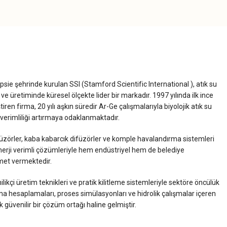
ie şehrinde kurulan SSI (Stamford Scientific International ), atık su
e üretiminde küresel ölçekte lider bir markadır. 1997 yılında ilk ince
ren firma, 20 yılı aşkın süredir Ar-Ge çalışmalarıyla biyolojik atık su
verimliliği artırmaya odaklanmaktadır.
üzörler, kaba kabarcık difüzörler ve komple havalandırma sistemleri
 enerji verimli çözümleriyle hem endüstriyel hem de belediye
met vermektedir.
kçi üretim teknikleri ve pratik kilitleme sistemleriyle sektöre öncülük
ırma hesaplamaları, proses simülasyonları ve hidrolik çalışmalar içeren
güvenilir bir çözüm ortağı haline gelmiştir.