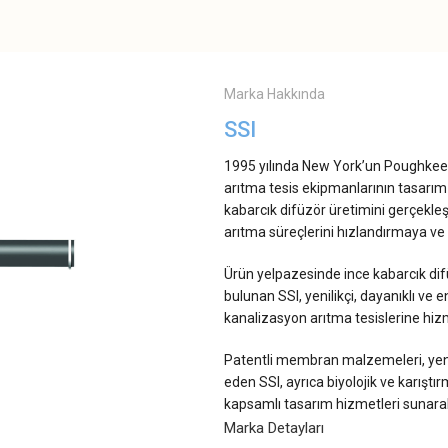
Marka Hakkında
SSI
1995 yılında New York’un Poughkeeps
arıtma tesis ekipmanlarının tasarım v
kabarcık difüzör üretimini gerçekleşti
arıtma süreçlerini hızlandırmaya ve 
Ürün yelpazesinde ince kabarcık dif
bulunan SSI, yenilikçi, dayanıklı ve
kanalizasyon arıtma tesislerine hiz
Patentli membran malzemeleri, yenili
eden SSI, ayrıca biyolojik ve karışt
kapsamlı tasarım hizmetleri sunarak 
Marka Detayları