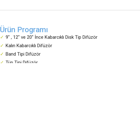
Ürün Programı
9" , 12" ve 20" İnce Kabarcıklı Disk Tip Difüzör
Kalın Kabarcıklı Difüzör
Band Tipi Difüzör
Tüp Tipi Difüzör
Hibrit Tip Difüzörler
Güvenilir çözüm ortağınız