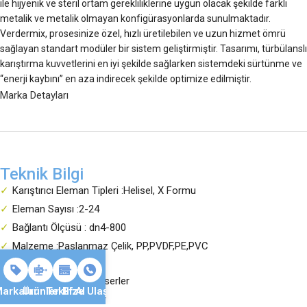
ile hijyenik ve steril ortam gerekliliklerine uygun olacak şekilde farklı
metalik ve metalik olmayan konfigürasyonlarda sunulmaktadır.
Verdermix, prosesinize özel, hızlı üretilebilen ve uzun hizmet ömrü
sağlayan standart modüler bir sistem geliştirmiştir. Tasarımı, türbülanslı
karıştırma kuvvetlerini en iyi şekilde sağlarken sistemdeki sürtünme ve
“enerji kaybını” en aza indirecek şekilde optimize edilmiştir.
Marka Detayları
Teknik Bilgi
Karıştırıcı Eleman Tipleri :Helisel, X Formu
Eleman Sayısı :2-24
Bağlantı Ölçüsü : dn4-800
Malzeme :Paslanmaz Çelik, PP,PVDF,PE,PVC
Ürün Programı
Helisel Tip Statik Mikserler
arkalar
Ürünler
Teklif Al
Bize Ulaşın
X Tip Statik Mikserler