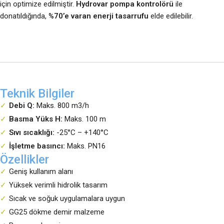
için optimize edilmiştir.
Hydrovar pompa kontrolörü
ile
donatıldığında,
%70’e varan enerji tasarrufu
elde edilebilir.
Teknik Bilgiler
Debi Q:
Maks. 800 m3/h
Basma Yüks H:
Maks. 100 m
Sıvı sıcaklığı:
-25°C – +140°C
İşletme basıncı:
Maks. PN16
Özellikler
Geniş kullanım alanı
Yüksek verimli hidrolik tasarım
Sıcak ve soğuk uygulamalara uygun
GG25 dökme demir malzeme