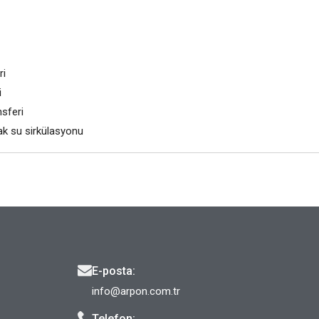
ri
i
nsferi
ak su sirkülasyonu
E-posta:
info@arpon.com.tr
Telefon: