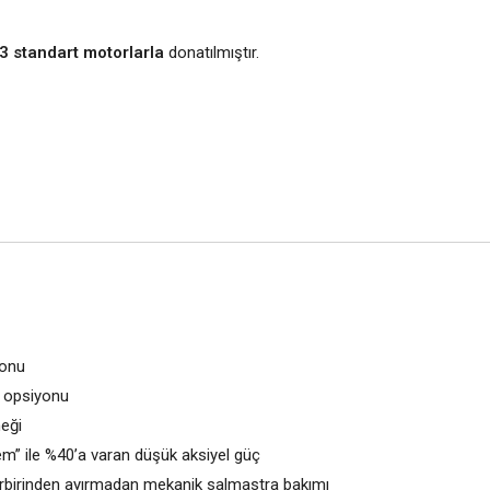
E3 standart motorlarla
donatılmıştır.
yonu
a opsiyonu
eği
em” ile %40’a varan düşük aksiyel güç
birinden ayırmadan mekanik salmastra bakımı