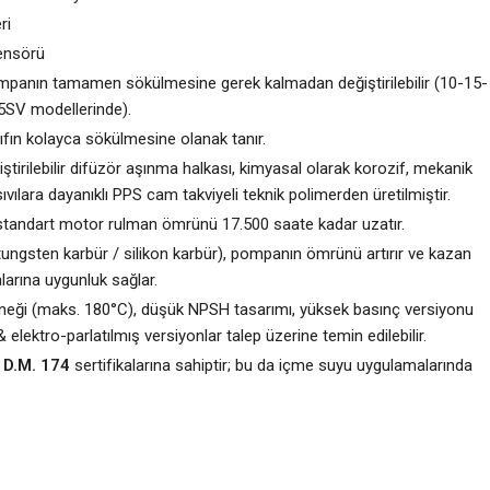
ri
ensörü
mpanın tamamen sökülmesine gerek kalmadan değiştirilebilir (10-15-
5SV modellerinde).
ılıfın kolayca sökülmesine olanak tanır.
ştirilebilir difüzör aşınma halkası, kimyasal olarak korozif, mekanik
sıvılara dayanıklı PPS cam takviyeli teknik polimerden üretilmiştir.
 standart motor rulman ömrünü 17.500 saate kadar uzatır.
ungsten karbür / silikon karbür), pompanın ömrünü artırır ve kazan
arına uygunluk sağlar.
neği (maks. 180°C), düşük NPSH tasarımı, yüksek basınç versiyonu
elektro-parlatılmış versiyonlar talep üzerine temin edilebilir.
e
D.M. 174
sertifikalarına sahiptir; bu da içme suyu uygulamalarında