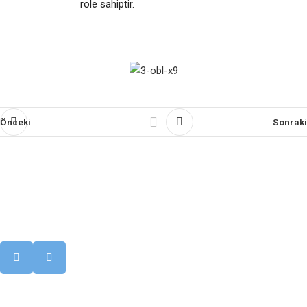
role sahiptir.
Önceki
Sonraki
Güvenilir çözüm ortağınız
Servis