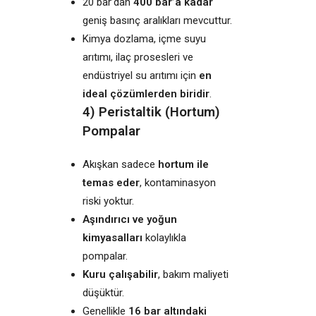
20 bar’dan
400 bar’a kadar
geniş basınç aralıkları mevcuttur.
Kimya dozlama, içme suyu
arıtımı, ilaç prosesleri ve
endüstriyel su arıtımı için
en
ideal çözümlerden biridir
.
4) Peristaltik (Hortum)
Pompalar
Akışkan sadece
hortum ile
temas eder
, kontaminasyon
riski yoktur.
Aşındırıcı ve yoğun
kimyasalları
kolaylıkla
pompalar.
Kuru çalışabilir
, bakım maliyeti
düşüktür.
Genellikle
16 bar altındaki