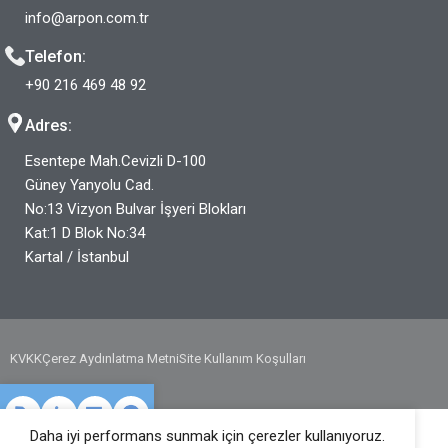
info@arpon.com.tr
Telefon:
+90 216 469 48 92
Adres:
Esentepe Mah.Cevizli D-100
Güney Yanyolu Cad.
No:13 Vizyon Bulvar İşyeri Blokları
Kat:1 D Blok No:34
Kartal / İstanbul
KVKK
Çerez Aydınlatma Metni
Site Kullanım Koşulları
Daha iyi performans sunmak için çerezler kullanıyoruz.
arkalar
Ürünler
Teklif Al
Bize Ulaşın